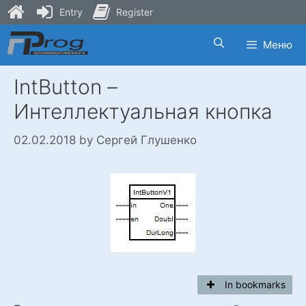
Entry
Register
Skip
Меню
to
content
IntButton –
Интеллектуальная кнопка
02.02.2018
by
Сергей Глушенко
In bookmarks