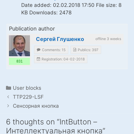
Date added:
02.02.2018 17:50
File size:
8
KB
Downloads:
2478
Publication author
Сергей Глушенко
offline 3 weeks
Comments: 15
Publics: 397
Registration: 04-02-2018
831
Categories
User blocks
TTP229-LSF
Сенсорная кнопка
6 thoughts on “IntButton –
Интеллектуальная кнопка”