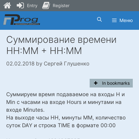
Entry
Register
Skip
Меню
to
content
Суммирование времени
HH:MM + HH:MM
02.02.2018
by
Сергей Глушенко
In bookmarks
Суммируем время подаваемое на входы H и
Min c часами на входе Hours и минутами на
входе Minutes.
На выходе часы HH, минуты MM, количество
суток DAY и строка TIME в формате 00:00