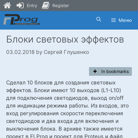
Entry
Register
Skip
Меню
to
content
Блоки световых эффектов
03.02.2018
by
Сергей Глушенко
In bookmarks
Сделал 10 блоков для создания световых
эффектов. Блоки имеют 10 выходов (L1-L10)
для подключения светодиодов, выход on/off
для индикации режима работы. Из входов, это
вход регулирования скорости переключения
светодиодов и два входа для включения и
выключения блока. В архиве также имеется
проект в FLProg и проект для Proteus и файл