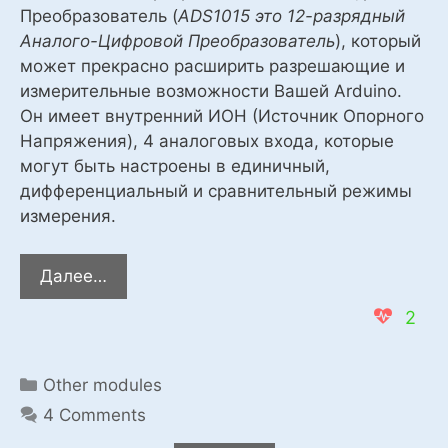
Преобразователь (
ADS1015 это 12-разрядный
Аналого-Цифровой Преобразователь
), который
может прекрасно расширить разрешающие и
измерительные возможности Вашей Arduino.
Он имеет внутренний ИОН (Источник Опорного
Напряжения), 4 аналоговых входа, которые
могут быть настроены в единичный,
дифференциальный и сравнительный режимы
измерения.
ADS1115
Далее…
(ADS1015)
2
Внешний
I2C
ADC
Categories
Other modules
АЦП
4 Comments
(поддерживается