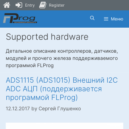
Entry
Register
Skip
Меню
to
content
Supported hardware
Детальное описание контроллеров, датчиков,
модулей и прочего железа поддерживаемого
программой FLProg
ADS1115 (ADS1015) Внешний I2C
ADC АЦП (поддерживается
программой FLProg)
12.12.2017
by
Сергей Глушенко