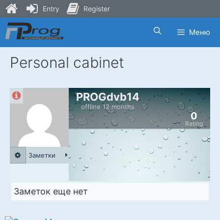
Entry
Register
Skip
Меню
to
content
Personal cabinet
PROGdvb14
offline 12 months
0
Rating
Заметки
Заметок еще нет