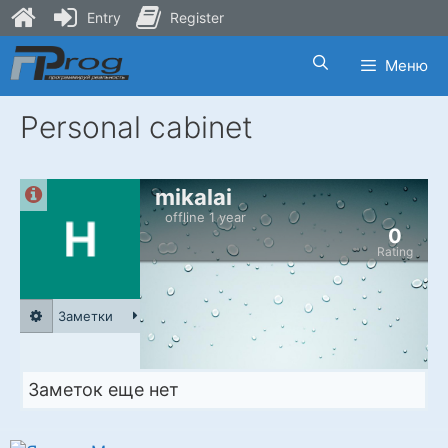
Entry
Register
Skip
Меню
to
content
Personal cabinet
mikalai
offline 1 year
0
Rating
Заметки
Заметок еще нет