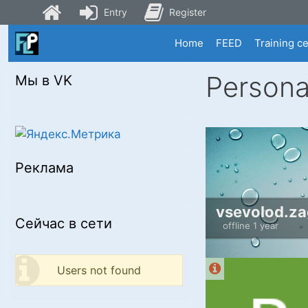
Entry
Register
Skip
Home
FEED
Training c
to
content
Persona
Мы в VK
Реклама
vsevolod.za
Сейчас в сети
offline 1 year
Users not found