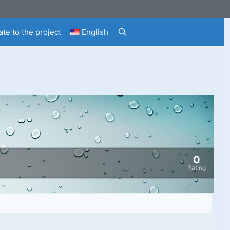
te to the project
English
0
Rating