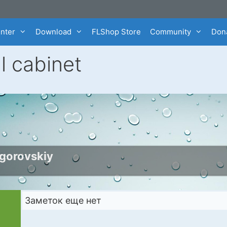
enter
Download
FLShop Store
Community
Dona
l cabinet
gorovskiy
Заметок еще нет