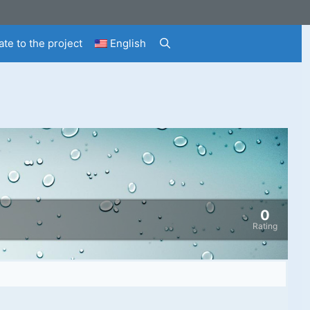
te to the project
English
0
Rating