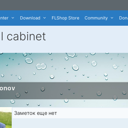
enter
Download
FLShop Store
Community
Dona
l cabinet
ronov
Заметок еще нет