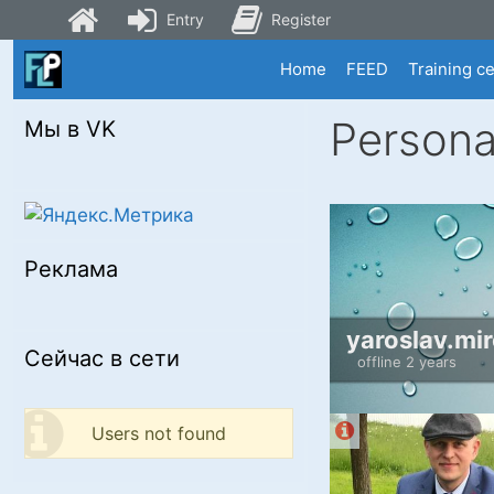
Entry
Register
Skip
Home
FEED
Training c
to
content
Persona
Мы в VK
Реклама
yaroslav.mi
Сейчас в сети
offline 2 years
Users not found