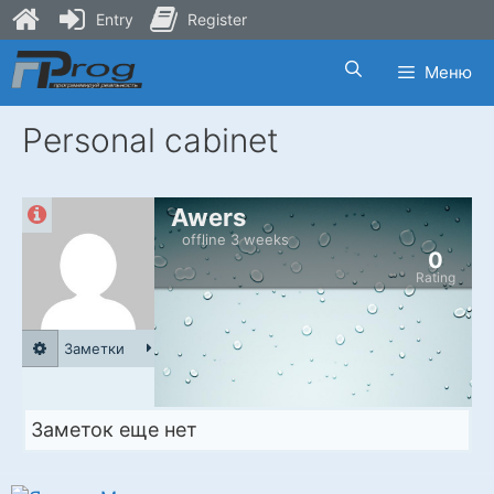
Entry
Register
Skip
Меню
to
content
Personal cabinet
Awers
offline 3 weeks
0
Rating
Заметки
Заметок еще нет