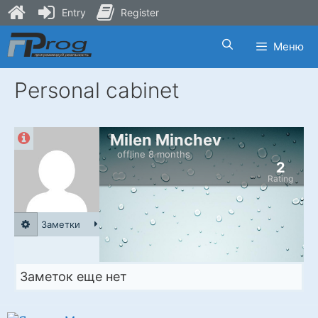
Entry
Register
Skip
Меню
to
content
Personal cabinet
Milen Minchev
offline 8 months
2
Rating
Заметки
Заметок еще нет