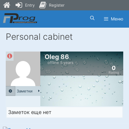
Entry
Register
Skip
Меню
to
content
Personal cabinet
Oleg 86
offline 5 years
0
Rating
Заметки
Заметок еще нет