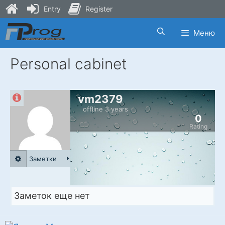
Entry
Register
Skip
Меню
to
content
Personal cabinet
vm2379
offline 3 years
0
Rating
Заметки
Заметок еще нет