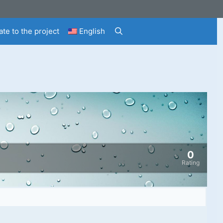
te to the project
English
0
Rating