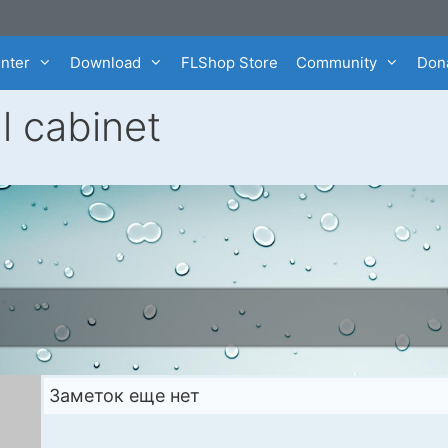
enter
Download
FLShop Store
Community
Dona
l cabinet
Заметок еще нет