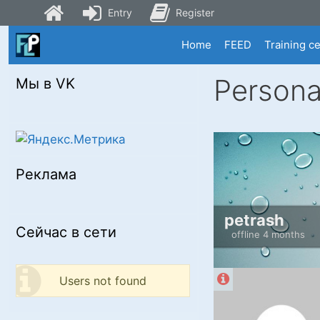
Entry
Register
Skip
Home
FEED
Training c
to
content
Persona
Мы в VK
Реклама
petrash
Сейчас в сети
offline 4 months
Users not found