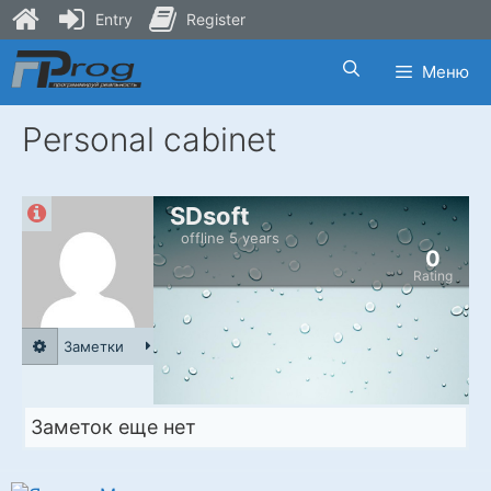
Entry
Register
Skip
Меню
to
content
Personal cabinet
SDsoft
offline 5 years
0
Rating
Заметки
Заметок еще нет