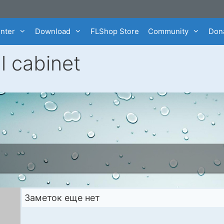
enter
Download
FLShop Store
Community
Dona
l cabinet
Заметок еще нет