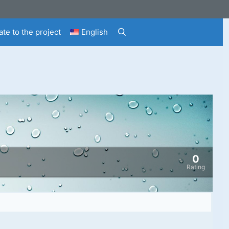
te to the project
English
0
Rating