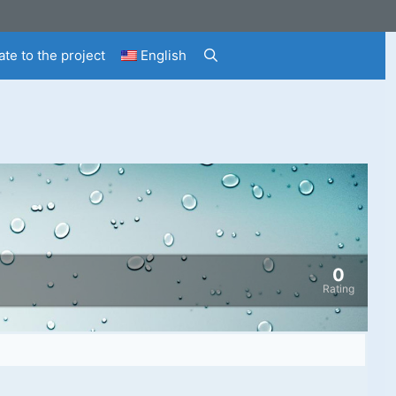
te to the project
English
0
Rating