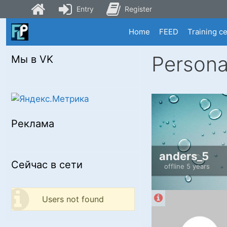
Entry
Register
Skip
Home
FEED
Training c
to
content
Persona
Мы в VK
Реклама
anders_5
Сейчас в сети
offline 5 years
Users not found