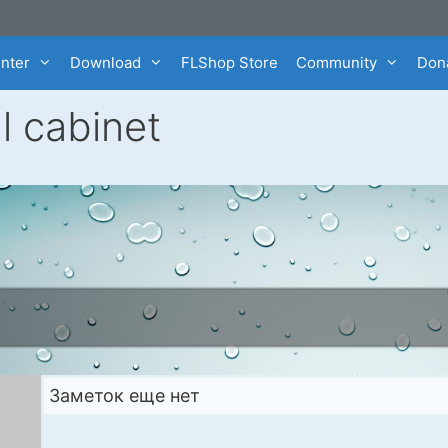
enter
Download
FLShop Store
Community
Dona
l cabinet
Заметок еще нет