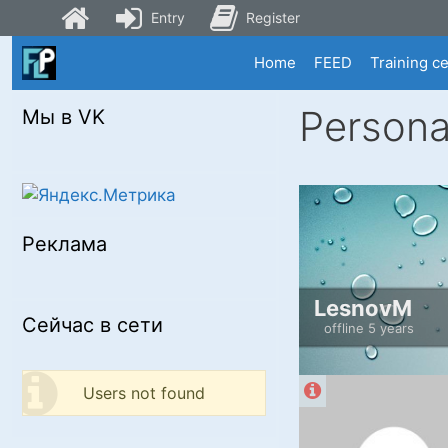
Entry
Register
Skip
Home
FEED
Training c
to
content
Persona
Мы в VK
Реклама
LesnovM
Сейчас в сети
offline 5 years
Users not found