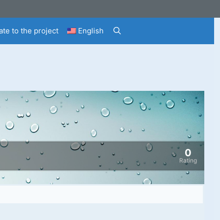
te to the project
English
0
Rating