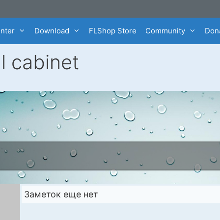
enter
Download
FLShop Store
Community
Dona
l cabinet
Заметок еще нет