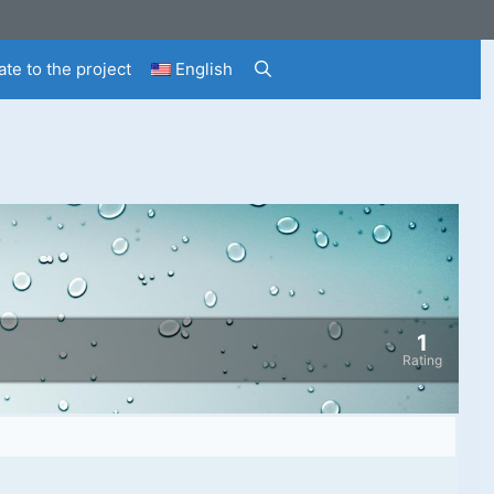
te to the project
English
1
Rating