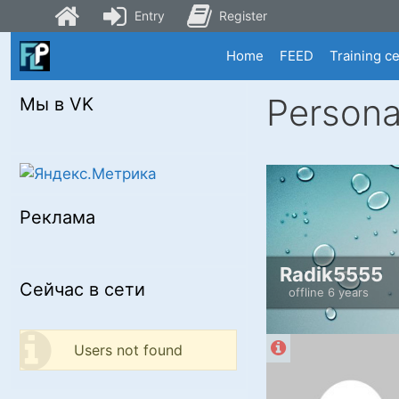
Entry
Register
Skip
Home
FEED
Training c
to
content
Persona
Мы в VK
Реклама
Radik5555
Сейчас в сети
offline 6 years
Users not found