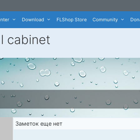
enter
Download
FLShop Store
Community
Dona
l cabinet
Заметок еще нет