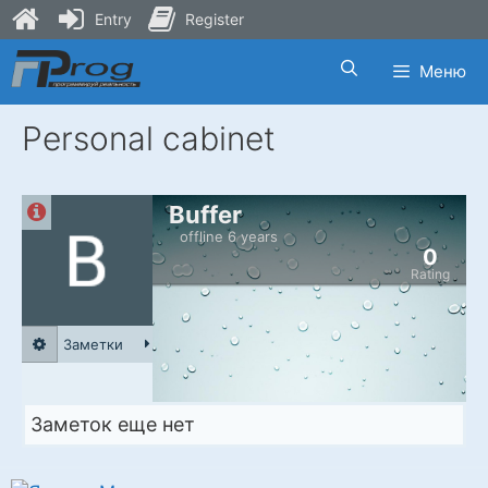
Entry
Register
Skip
Меню
to
content
Personal cabinet
Buffer
offline 6 years
0
Rating
Заметки
Заметок еще нет