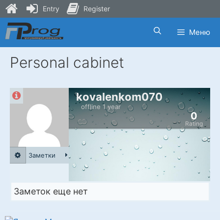
Entry
Register
Skip
Меню
to
content
Personal cabinet
kovalenkom070
offline 1 year
0
Rating
Заметки
Заметок еще нет