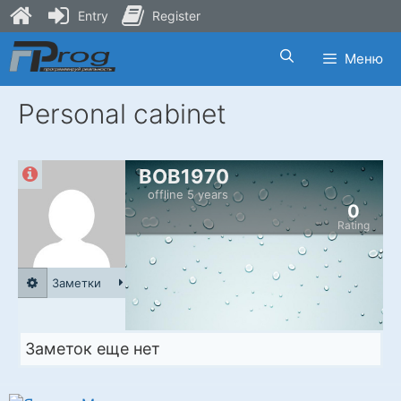
Entry
Register
Skip
Меню
to
content
Personal cabinet
BOB1970
offline 5 years
0
Rating
Заметки
Заметок еще нет