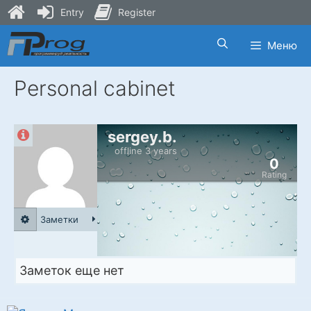
Entry
Register
Skip
Меню
to
content
Personal cabinet
sergey.b.
offline 3 years
0
Rating
Заметки
Заметок еще нет