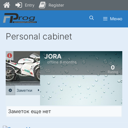
Entry
Register
Skip
Меню
to
content
Personal cabinet
JORA
offline 8 months
0
Rating
Заметки
Заметок еще нет