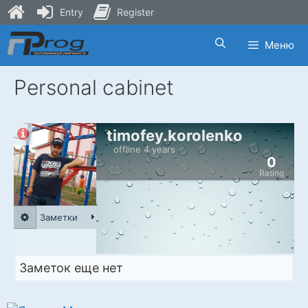
Entry
Register
Skip
Меню
to
content
Personal cabinet
timofey.korolenko
offline 4 years
0
Rating
Заметки
Заметок еще нет