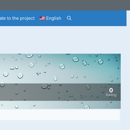
te to the project
English
0
Rating