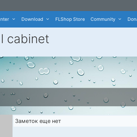
enter
Download
FLShop Store
Community
Dona
l cabinet
Заметок еще нет