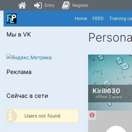
Entry
Register
Skip
Home
FEED
Training c
to
content
Persona
Мы в VK
Реклама
Kirill630
Сейчас в сети
offline 2 years
Users not found