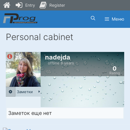
Entry
Register
Skip
Меню
to
content
Personal cabinet
nadejda
offline 8 years
0
Rating
Заметки
Заметок еще нет