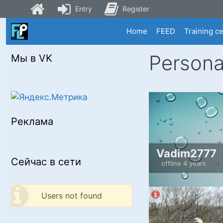
Entry
Register
Skip
Home
FEED
Training c
to
content
Persona
Мы в VK
Реклама
Vadim2777
Сейчас в сети
offline 4 years
Users not found