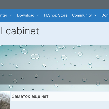
enter
Download
FLShop Store
Community
Dona
l cabinet
Заметок еще нет