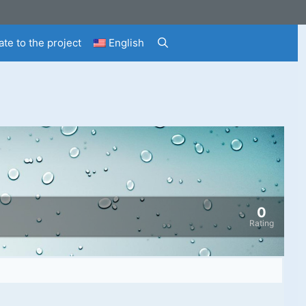
te to the project
English
0
Rating