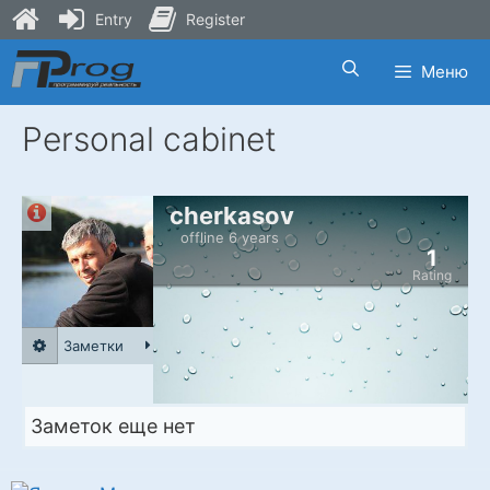
Entry
Register
Skip
Меню
to
content
Personal cabinet
cherkasov
offline 6 years
1
Rating
Заметки
Заметок еще нет