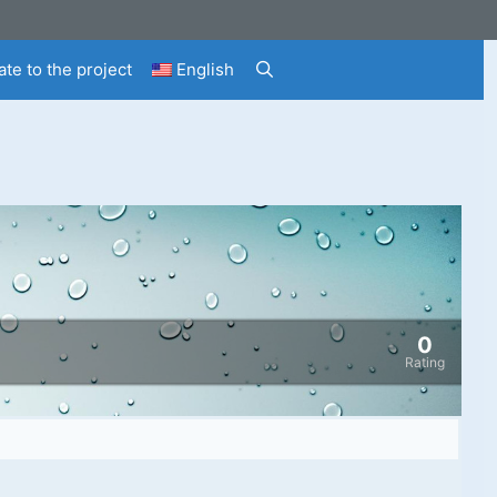
te to the project
English
0
Rating