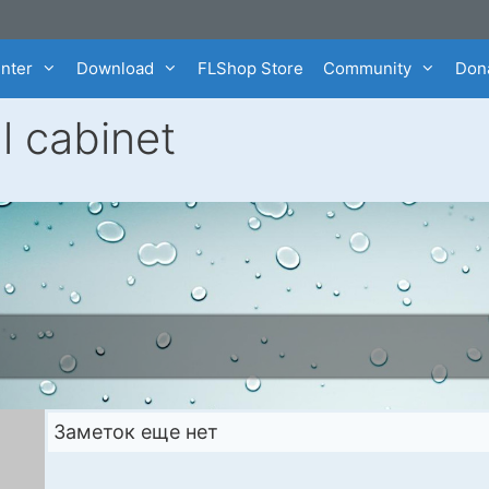
enter
Download
FLShop Store
Community
Dona
l cabinet
Заметок еще нет