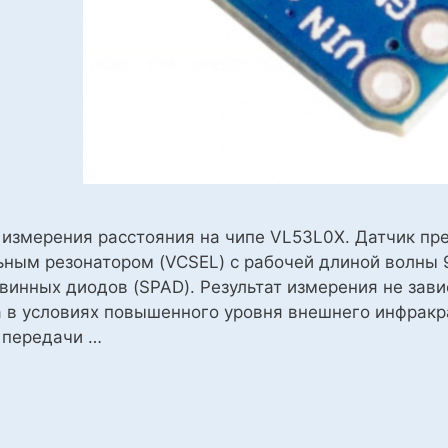
 измерения расстояния на чипе VL53L0X. Датчик пр
ьным резонатором (VCSEL) с рабочей длиной волны 
винных диодов (SPAD). Результат измерения не зав
 в условиях повышенного уровня внешнего инфракра
 передачи …
яния
ый