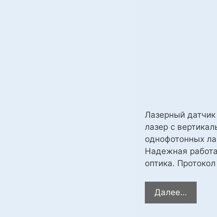
Лазерный датчик
лазер с вертикал
однофотонных ла
Надежная работа
оптика. Протокол
Датчик
Далее…
рассто
лазерн