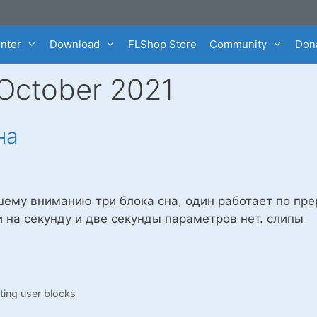
enter
Download
FLShop Store
Community
Dona
October 2021
на
ему вниманию три блока сна, один работает по пре
 на секунду и две секунды параметров нет. слипы
ting user blocks