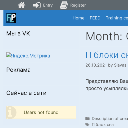
Entry
Register
Skip
Home
FEED
Training c
to
content
Month:
Мы в VK
П блоки с
26.10.2021
by
Slavas
Реклама
Представляю Ваш
просто усыплялки
Сейчас в сети
Users not found
Categories
Description of crea
Tags
П блок сна