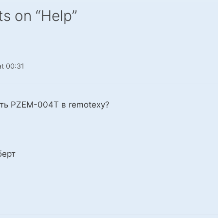
s on “Help”
t 00:31
ать PZEM-004T в remotexy?
берт