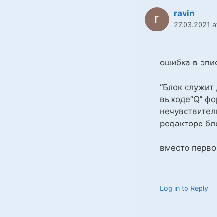
ravin
27.03.2021 a
ошибка в опи
“Блок служит
выходе”Q” фо
нечувствител
редакторе бло
вместо перво
Log in to Reply