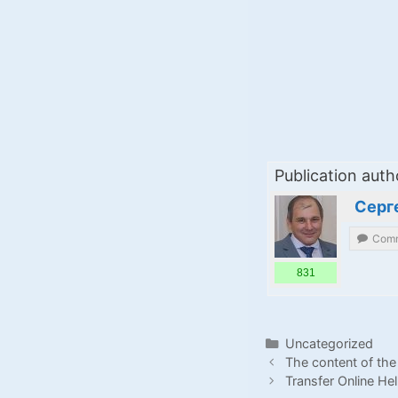
Publication auth
Серг
Comm
831
Categories
Uncategorized
The content of the
Transfer Online He