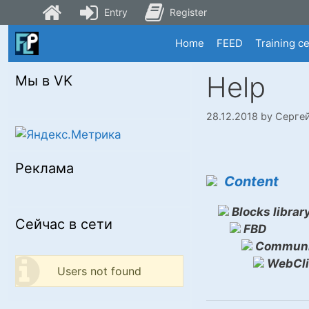
Entry
Register
Skip
Home
FEED
Training c
to
content
Help
Мы в VK
28.12.2018
by
Серге
Реклама
Content
Blocks librar
Сейчас в сети
FBD
Communi
WebCli
Users not found