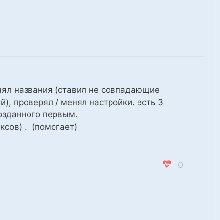
енял названия (ставил не совпадающие
й), проверял / менял настройки. есть 3
созданного первым.
сов) . (помогает)
0