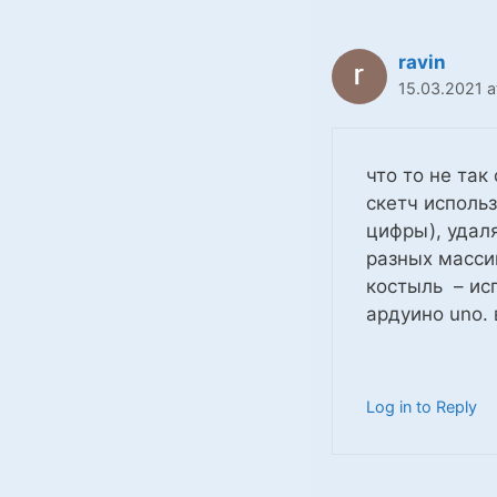
ravin
15.03.2021 a
что то не так
скетч исполь
цифры), удаля
разных масси
костыль – ис
ардуино uno. 
Log in to Reply