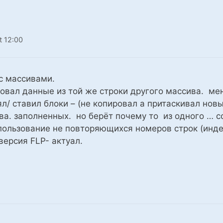
t 12:00
 с массивами.
зовал данные из той же строки другого массива. м
л/ ставил блоки – (не копировал а притаскивал новы
ва. заполненных. но берёт почему то из одного … 
пользование не повторяющихся номеров строк (индек
версия FLP- актуал.