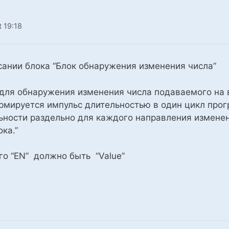
t 19:18
сании блока “Блок обнаружения изменения числа”
 для обнаружения изменения числа подаваемого на в
рмируется импульс длительностью в один цикл про
ьности раздельно для каждого направления изменен
ка.”
го “EN” должно быть “Value”