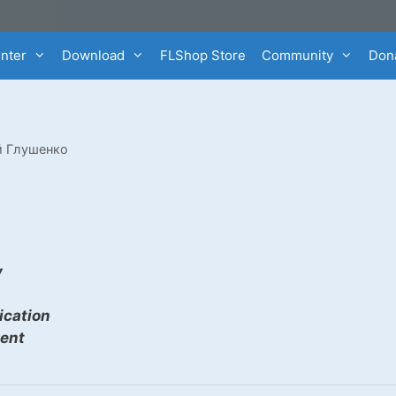
enter
Download
FLShop Store
Community
Dona
й Глушенко
y
cation
ent