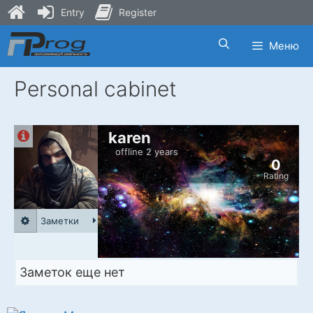
Entry
Register
Skip
Меню
to
content
Personal cabinet
karen
offline 2 years
0
Rating
Заметки
Заметок еще нет