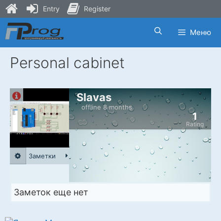
Entry
Register
Skip
Меню
to
content
Personal cabinet
Slavas
offline 8 months
1
Rating
Заметки
Заметок еще нет