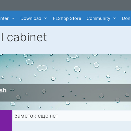
enter
Download
FLShop Store
Community
Dona
l cabinet
ish
Заметок еще нет