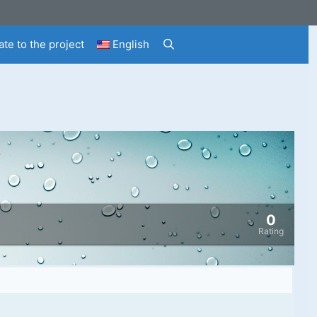
te to the project
English
0
Rating