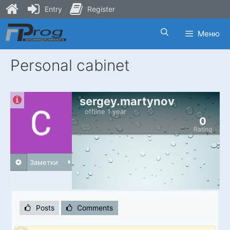
Entry
Register
Skip
Меню
to
content
Personal cabinet
sergey.martynov
offline 1 year
0
Rating
Заметки
Posts
Comments