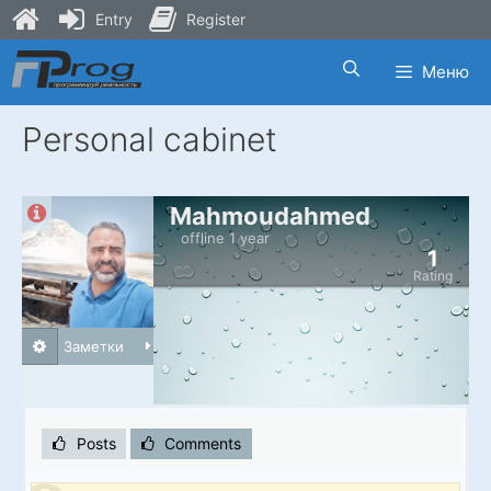
Entry
Register
Skip
Меню
to
content
Personal cabinet
Mahmoudahmed
offline 1 year
1
Rating
Заметки
Posts
Comments