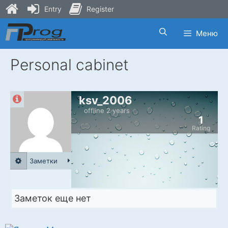
Entry
Register
Skip
Меню
to
content
Personal cabinet
ksv_2006
offline 2 years
1
Rating
Заметки
Заметок еще нет