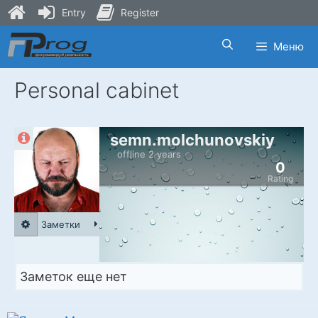
Entry
Register
Skip
Меню
to
content
Personal cabinet
semn.molchunovskiy
offline 2 years
0
Rating
Заметки
Заметок еще нет