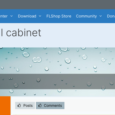
enter
Download
FLShop Store
Community
Dona
l cabinet
Posts
Comments