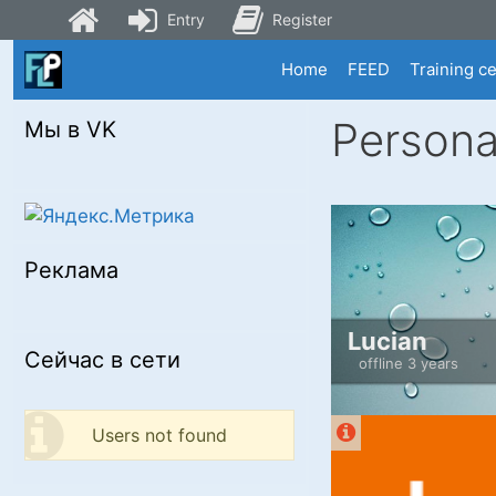
Entry
Register
Skip
Home
FEED
Training c
to
content
Persona
Мы в VK
Реклама
Lucian
Сейчас в сети
offline 3 years
Users not found