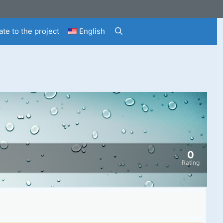
te to the project
English
0
Rating