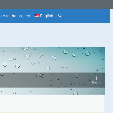
te to the project
English
1
Rating