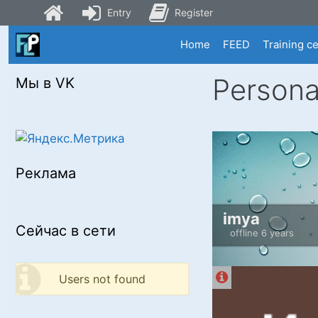
Entry
Register
Skip
Home
FEED
Training c
to
content
Persona
Мы в VK
Реклама
imya
Сейчас в сети
offline 6 years
Users not found