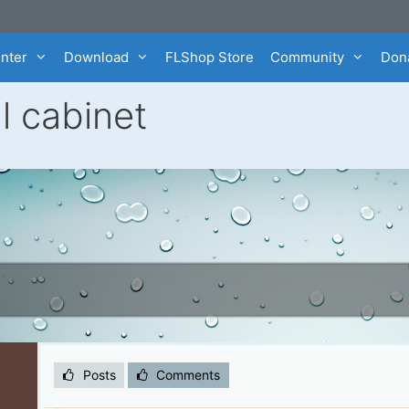
enter
Download
FLShop Store
Community
Dona
l cabinet
Posts
Comments