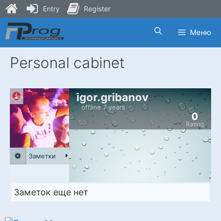
Entry
Register
Skip
Меню
to
content
Personal cabinet
igor.gribanov
offline 7 years
0
Rating
Заметки
Заметок еще нет