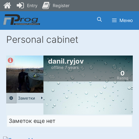
Entry
Register
Skip
Меню
to
content
Personal cabinet
danil.ryjov
offline 7 years
0
Rating
Заметки
Заметок еще нет