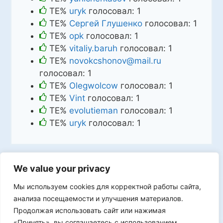
TE%
uryk
голосовал:
1
TE%
Сергей Глушенко
голосовал:
1
TE%
opk
голосовал:
1
TE%
vitaliy.baruh
голосовал:
1
TE%
novokcshonov@mail.ru
голосовал:
1
TE%
Olegwolcow
голосовал:
1
TE%
Vint
голосовал:
1
TE%
evolutieman
голосовал:
1
TE%
uryk
голосовал:
1
We value your privacy
Мы используем cookies для корректной работы сайта,
Мы в VK
анализа посещаемости и улучшения материалов.
Продолжая использовать сайт или нажимая
«Принять», вы соглашаетесь с использованием