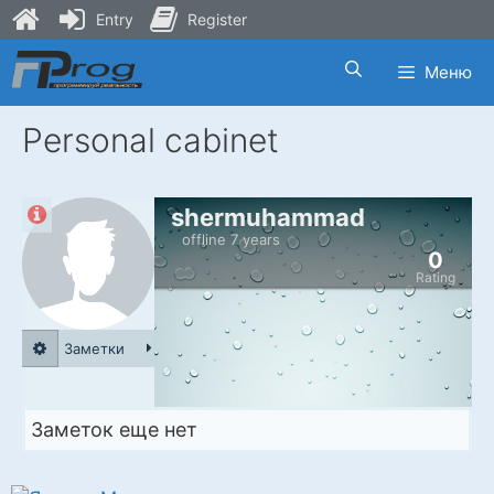
Entry
Register
Skip
Меню
to
content
Personal cabinet
shermuhammad
offline 7 years
0
Rating
Заметки
Заметок еще нет