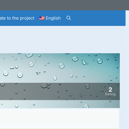
te to the project
English
2
Rating