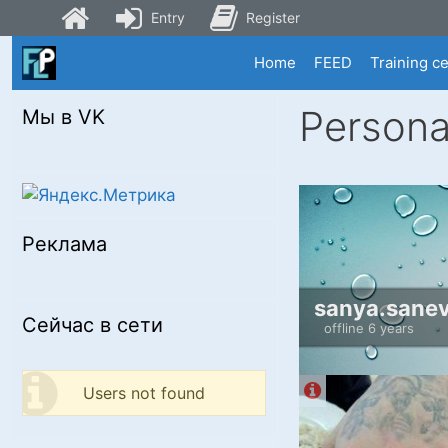
Entry
Register
Skip
Home
FEED
Training c
to
content
Persona
Мы в VK
Реклама
sanya.sanev
Сейчас в сети
offline 6 years
Users not found