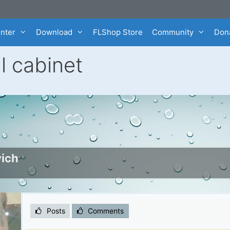
enter
Download
FLShop Store
Community
Dona
l cabinet
ich
Posts
Comments