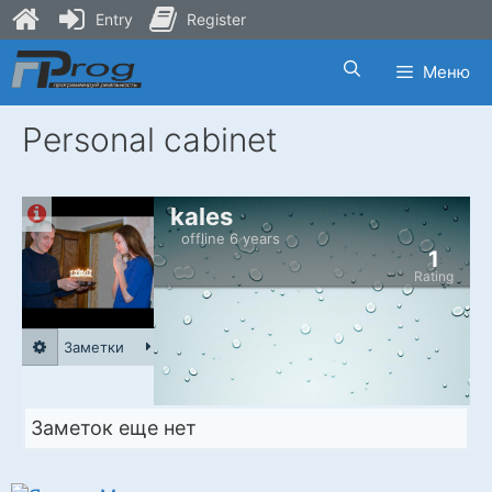
Entry
Register
Skip
Меню
to
content
Personal cabinet
kales
offline 6 years
1
Rating
Заметки
Заметок еще нет