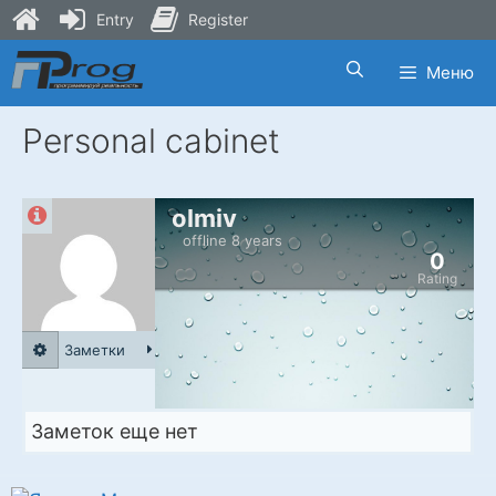
Entry
Register
Skip
Меню
to
content
Personal cabinet
olmiv
offline 8 years
0
Rating
Заметки
Заметок еще нет