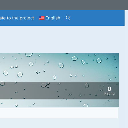
te to the project
English
0
Rating