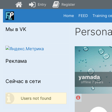
Entry
Register
Skip
Home
FEED
Training c
to
content
Persona
Мы в VK
Реклама
yamada
Сейчас в сети
offline 7 years
Users not found