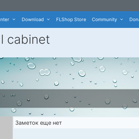
enter
Download
FLShop Store
Community
Dona
l cabinet
Заметок еще нет