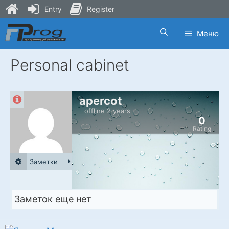
Entry
Register
Skip
Меню
to
content
Personal cabinet
apercot
offline 2 years
0
Rating
Заметки
Заметок еще нет